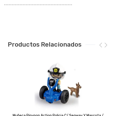
¯¯¯¯¯¯¯¯¯¯¯¯¯¯¯¯¯¯¯¯¯¯¯¯¯¯¯¯¯¯¯¯¯¯¯¯¯¯¯¯¯¯¯¯
Productos Relacionados
Muñeca Pinypon Action Policia C/ Segway Y Mascota /