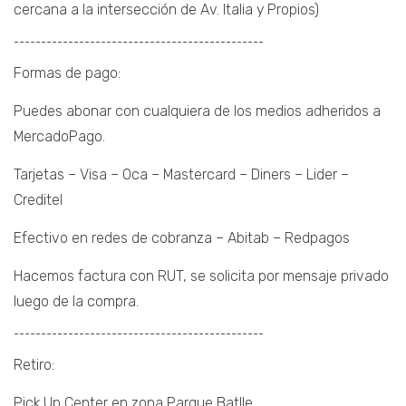
cercana a la intersección de Av. Italia y Propios)
¯¯¯¯¯¯¯¯¯¯¯¯¯¯¯¯¯¯¯¯¯¯¯¯¯¯¯¯¯¯¯¯¯¯¯¯¯¯¯¯¯¯¯¯¯¯
Formas de pago:
Puedes abonar con cualquiera de los medios adheridos a
MercadoPago.
Tarjetas – Visa – Oca – Mastercard – Diners – Lider –
Creditel
Efectivo en redes de cobranza – Abitab – Redpagos
Hacemos factura con RUT, se solicita por mensaje privado
luego de la compra.
¯¯¯¯¯¯¯¯¯¯¯¯¯¯¯¯¯¯¯¯¯¯¯¯¯¯¯¯¯¯¯¯¯¯¯¯¯¯¯¯¯¯¯¯¯¯
Retiro:
Pick Up Center en zona Parque Batlle.