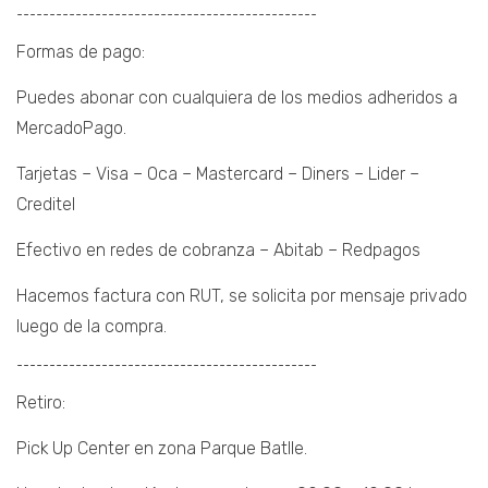
¯¯¯¯¯¯¯¯¯¯¯¯¯¯¯¯¯¯¯¯¯¯¯¯¯¯¯¯¯¯¯¯¯¯¯¯¯¯¯¯¯¯¯¯¯¯
Formas de pago:
Puedes abonar con cualquiera de los medios adheridos a
MercadoPago.
Tarjetas – Visa – Oca – Mastercard – Diners – Lider –
Creditel
Efectivo en redes de cobranza – Abitab – Redpagos
Hacemos factura con RUT, se solicita por mensaje privado
luego de la compra.
¯¯¯¯¯¯¯¯¯¯¯¯¯¯¯¯¯¯¯¯¯¯¯¯¯¯¯¯¯¯¯¯¯¯¯¯¯¯¯¯¯¯¯¯¯¯
Retiro:
Pick Up Center en zona Parque Batlle.