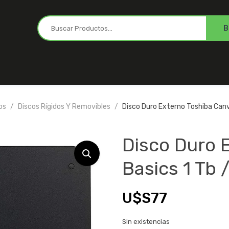
os
Discos Rígidos Y Removibles
Disco Duro Externo Toshiba Canvi
Disco Duro 
Basics 1 Tb /
U$S
77
Sin existencias