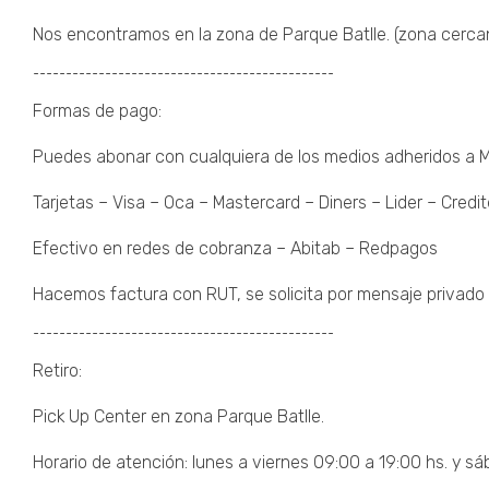
Nos encontramos en la zona de Parque Batlle. (zona cercana 
¯¯¯¯¯¯¯¯¯¯¯¯¯¯¯¯¯¯¯¯¯¯¯¯¯¯¯¯¯¯¯¯¯¯¯¯¯¯¯¯¯¯¯¯¯¯
Formas de pago:
Puedes abonar con cualquiera de los medios adheridos a
Tarjetas – Visa – Oca – Mastercard – Diners – Lider – Credit
Efectivo en redes de cobranza – Abitab – Redpagos
Hacemos factura con RUT, se solicita por mensaje privado 
¯¯¯¯¯¯¯¯¯¯¯¯¯¯¯¯¯¯¯¯¯¯¯¯¯¯¯¯¯¯¯¯¯¯¯¯¯¯¯¯¯¯¯¯¯¯
Retiro:
Pick Up Center en zona Parque Batlle.
Horario de atención: lunes a viernes 09:00 a 19:00 hs. y sá