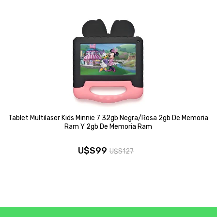
Tablet Multilaser Kids Minnie 7 32gb Negra/rosa 2gb De Memoria
Ram Y 2gb De Memoria Ram
U$S
99
U$S
127
El
El
precio
precio
original
actual
era:
es: