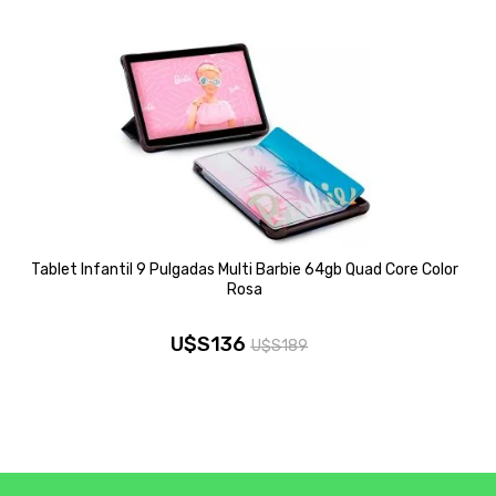
Tablet Infantil 9 Pulgadas Multi Barbie 64gb Quad Core Color
Rosa
U$S
136
U$S
189
El
El
precio
precio
original
actual
era:
es: