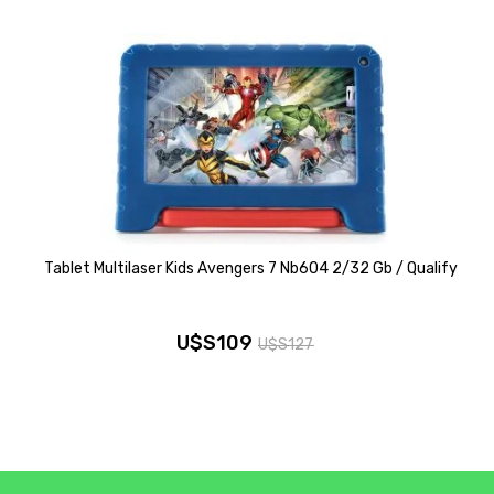
Tablet Multilaser Kids Avengers 7 Nb604 2/32 Gb / Qualify
U$S
109
U$S
127
El
El
precio
precio
original
actual
era:
es: