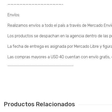
——————————————————-
Envíos:
Realizamos envíos a todo el país a través de Mercado Enví
Los productos se despachan en la agencia dentro de las pr
La fecha de entrega es asignada por Mercado Libre y figura
Las compras mayores a USD 40 cuentan con envío gratis, de
¯¯¯¯¯¯¯¯¯¯¯¯¯¯¯¯¯¯¯¯¯¯¯¯¯¯¯¯¯¯¯¯¯¯¯¯¯¯¯¯¯¯¯¯
Productos Relacionados