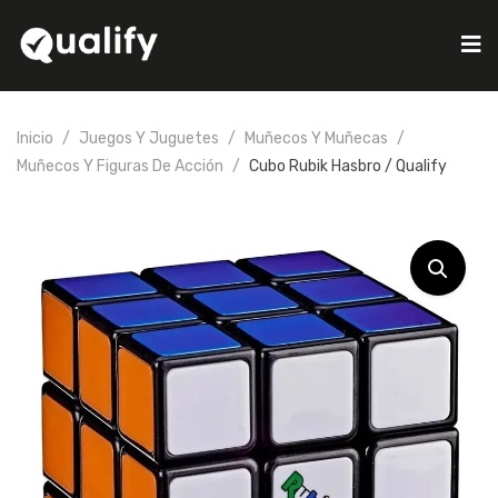
Inicio
Juegos Y Juguetes
Muñecos Y Muñecas
Muñecos Y Figuras De Acción
Cubo Rubik Hasbro / Qualify