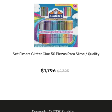
Set Elmers Glitter Glue 50 Piezas Para Slime / Qualify
$
1,796
$
2,395
El
El
precio
precio
original
actual
era:
es:
$2,395.
$1,796.
Copyright © 2020 Qualify