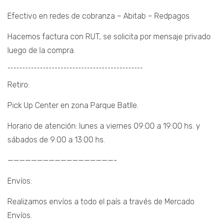
Efectivo en redes de cobranza – Abitab – Redpagos
Hacemos factura con RUT, se solicita por mensaje privado
luego de la compra.
¯¯¯¯¯¯¯¯¯¯¯¯¯¯¯¯¯¯¯¯¯¯¯¯¯¯¯¯¯¯¯¯¯¯¯¯¯¯¯¯¯¯¯¯¯¯
Retiro:
Pick Up Center en zona Parque Batlle.
Horario de atención: lunes a viernes 09:00 a 19:00 hs. y
sábados de 9:00 a 13:00 hs.
——————————————————-
Envíos:
Realizamos envíos a todo el país a través de Mercado
Envíos.