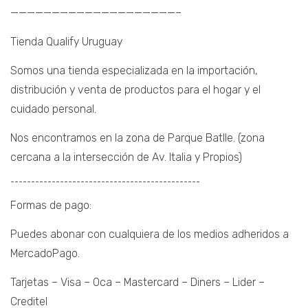
————————————————————–
Tienda Qualify Uruguay
Somos una tienda especializada en la importación,
distribución y venta de productos para el hogar y el
cuidado personal.
Nos encontramos en la zona de Parque Batlle. (zona
cercana a la intersección de Av. Italia y Propios)
¯¯¯¯¯¯¯¯¯¯¯¯¯¯¯¯¯¯¯¯¯¯¯¯¯¯¯¯¯¯¯¯¯¯¯¯¯¯¯¯¯¯¯¯¯¯
Formas de pago:
Puedes abonar con cualquiera de los medios adheridos a
MercadoPago.
Tarjetas – Visa – Oca – Mastercard – Diners – Lider –
Creditel