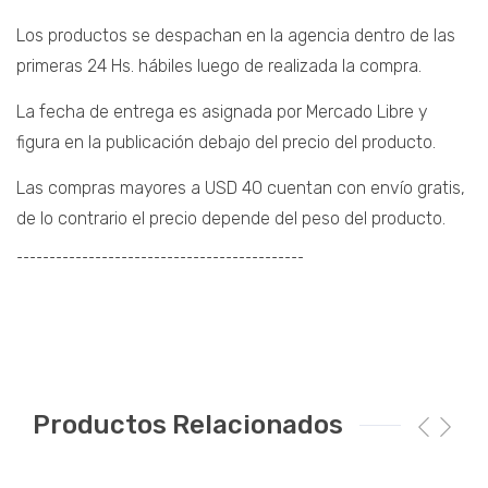
Los productos se despachan en la agencia dentro de las
primeras 24 Hs. hábiles luego de realizada la compra.
La fecha de entrega es asignada por Mercado Libre y
figura en la publicación debajo del precio del producto.
Las compras mayores a USD 40 cuentan con envío gratis,
de lo contrario el precio depende del peso del producto.
¯¯¯¯¯¯¯¯¯¯¯¯¯¯¯¯¯¯¯¯¯¯¯¯¯¯¯¯¯¯¯¯¯¯¯¯¯¯¯¯¯¯¯¯
Productos Relacionados