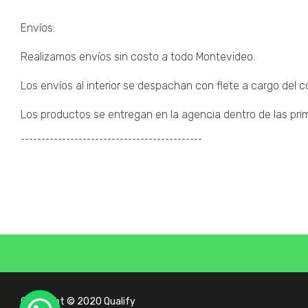
Envíos:
Realizamos envíos sin costo a todo Montevideo.
Los envíos al interior se despachan con flete a cargo del 
Los productos se entregan en la agencia dentro de las prim
¯¯¯¯¯¯¯¯¯¯¯¯¯¯¯¯¯¯¯¯¯¯¯¯¯¯¯¯¯¯¯¯¯¯¯¯¯¯¯¯¯¯¯¯
Copyright © 2020 Qualify