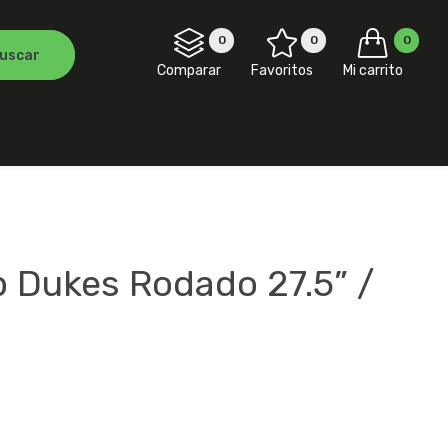
0
0
0
Comparar
Favoritos
Mi carrito
b Dukes Rodado 27.5” /