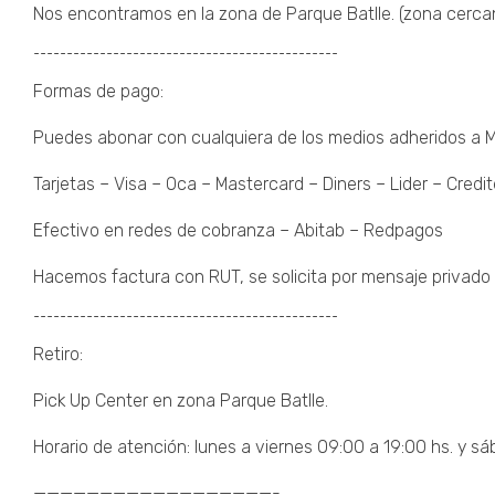
Nos encontramos en la zona de Parque Batlle. (zona cercana 
¯¯¯¯¯¯¯¯¯¯¯¯¯¯¯¯¯¯¯¯¯¯¯¯¯¯¯¯¯¯¯¯¯¯¯¯¯¯¯¯¯¯¯¯¯¯
Formas de pago:
Puedes abonar con cualquiera de los medios adheridos a
Tarjetas – Visa – Oca – Mastercard – Diners – Lider – Credit
Efectivo en redes de cobranza – Abitab – Redpagos
Hacemos factura con RUT, se solicita por mensaje privado 
¯¯¯¯¯¯¯¯¯¯¯¯¯¯¯¯¯¯¯¯¯¯¯¯¯¯¯¯¯¯¯¯¯¯¯¯¯¯¯¯¯¯¯¯¯¯
Retiro:
Pick Up Center en zona Parque Batlle.
Horario de atención: lunes a viernes 09:00 a 19:00 hs. y sá
——————————————————-