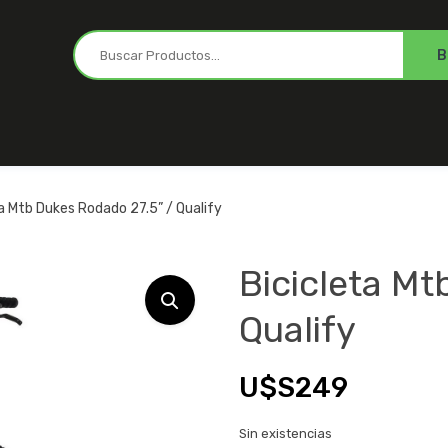
ta Mtb Dukes Rodado 27.5” / Qualify
Bicicleta Mt
Qualify
U$S
249
Sin existencias