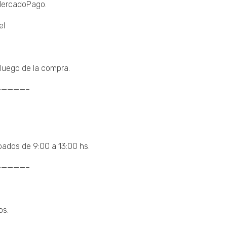
 MercadoPago.
el
luego de la compra.
————–
bados de 9:00 a 13:00 hs.
————–
os.