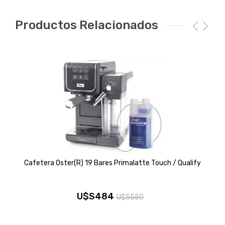
Productos Relacionados
Cafetera Oster(R) 19 Bares Primalatte Touch / Qualify
U$S
484
U$S
550
El
El
precio
precio